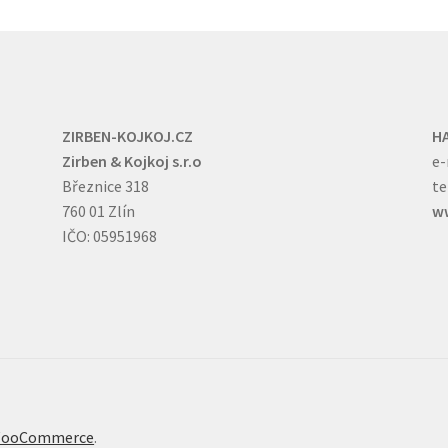
stránce
st
produktu
pr
ZIRBEN-KOJKOJ.CZ
H
Zirben & Kojkoj s.r.o
e-
Březnice 318
te
760 01 Zlín
ww
IČO: 05951968
 WooCommerce
.