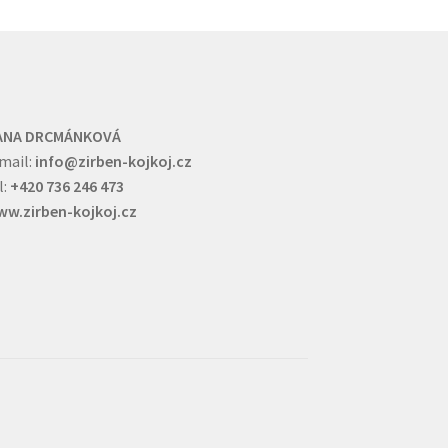
ránce
stránce
oduktu
produktu
ANA DRCMÁNKOVÁ
mail:
info@zirben-kojkoj.cz
l:
+420 736 246 473
w.zirben-kojkoj.cz