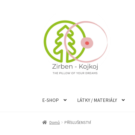
Přeskočit
Přejít
na
k
navigaci
obsahu
webu
E-SHOP
LÁTKY / MATERIÁLY
Domů
PŘÍSLUŠENSTVÍ