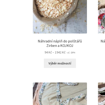
Náhradní náplň do polštářů
Ná
Zirben a KOJKOJ
Rozpětí
94
Kč
–
1942
Kč
- vč. DPH
cen:
Tento
94 Kč
Výběr možností
produkt
až
má
1942 Kč
více
variant.
Možnosti
lze
vybrat
na