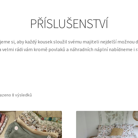
PŘÍSLUŠENSTVÍ
ejeme si, aby každý kousek sloužil svému majiteli nejdelší možnou d
a velmi rádi vám kromě povlaků a náhradních náplní nabídneme i ra
Seřazeno
azeno 8 výsledků
podle
oblíbenosti