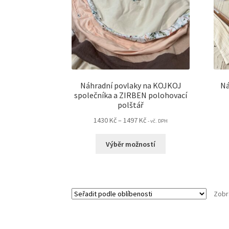
stránce
produktu
Náhradní povlaky na KOJKOJ
Ná
společníka a ZIRBEN polohovací
polštář
Rozpětí
1430
Kč
–
1497
Kč
- vč. DPH
cen:
Tento
1430 Kč
Výběr možností
produkt
až
má
1497 Kč
více
variant.
Zobr
Možnosti
lze
vybrat
na