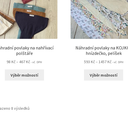
stránce
pr
produktu
hradní povlaky na nahřívací
Náhradní povlaky na KOJK
polštáře
hnízdečko, pelíšek
Rozpětí
Rozpětí
98
Kč
–
467
Kč
593
Kč
–
1457
Kč
- vč. DPH
- vč. DPH
cen:
cen:
Tento
Te
98 Kč
593 Kč
Výběr možností
Výběr možností
produkt
pr
až
až
má
m
467 Kč
1457 Kč
více
ví
variant.
var
Možnosti
Mo
Seřazeno
azeno 8 výsledků
lze
lz
podle
vybrat
vy
oblíbenosti
na
na