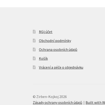
stránce
produktu
Můj účet
Obchodní podmínky
Ochrana osobních údajů
Košík
Vrácení a péče o objednávku
© Zirben-Kojkoj 2026
Zásady ochrany osobních údajů
Built with