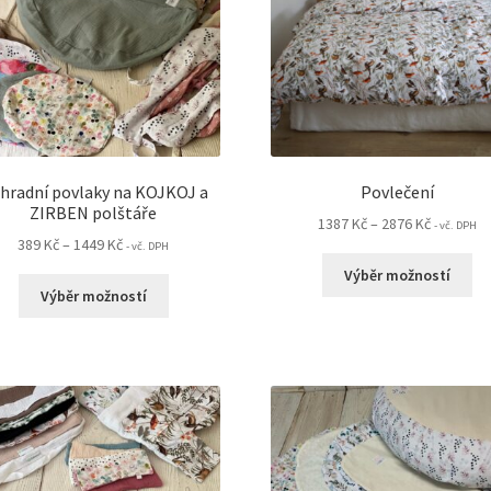
hradní povlaky na KOJKOJ a
Povlečení
ZIRBEN polštáře
Rozpětí
1387
Kč
–
2876
Kč
- vč. DPH
Rozpětí
389
Kč
–
1449
Kč
cen:
- vč. DPH
Te
cen:
1387 Kč
Výběr možností
Tento
pr
389 Kč
až
Výběr možností
produkt
m
až
2876 Kč
má
ví
1449 Kč
více
var
variant.
Mo
Možnosti
lz
lze
vy
vybrat
na
na
st