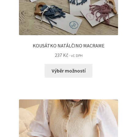
menu
KONTAKT
KOUSÁTKO NATÁLČINO MACRAME
237
Kč
- vč. DPH
Tento
Výběr možností
produkt
má
více
variant.
Možnosti
lze
vybrat
na
stránce