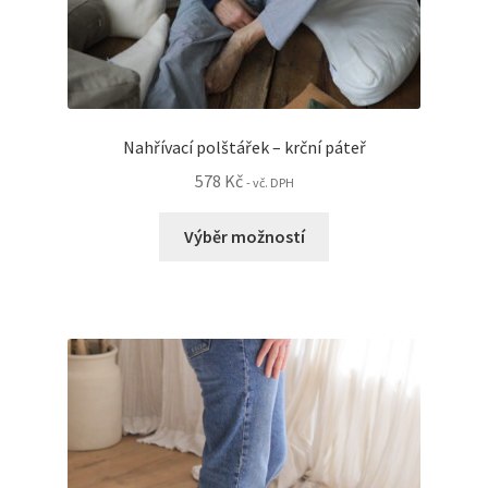
Nahřívací polštářek – krční páteř
578
Kč
- vč. DPH
Tento
Výběr možností
produkt
má
více
variant.
Možnosti
lze
vybrat
na
stránce