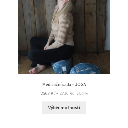
vybrat
na
stránce
produktu
Meditační sada – JOGA
Rozpětí
2563
Kč
–
2716
Kč
- vč. DPH
cen:
Tento
2563 Kč
Výběr možností
produkt
až
má
2716 Kč
více