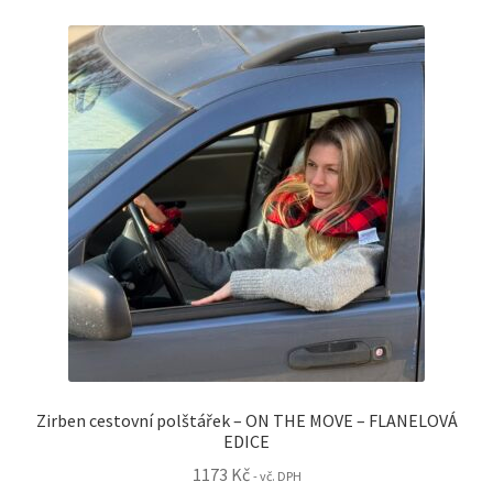
variant.
Možnosti
lze
vybrat
na
stránce
produktu
Zirben cestovní polštářek – ON THE MOVE – FLANELOVÁ
EDICE
1173
Kč
- vč. DPH