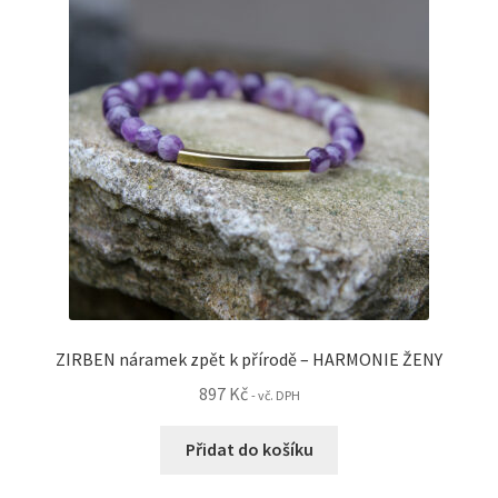
lze
vybrat
na
stránce
produktu
ZIRBEN náramek zpět k přírodě – HARMONIE ŽENY
897
Kč
- vč. DPH
Přidat do košíku