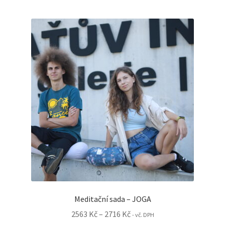
více
variant.
Možnosti
lze
vybrat
na
stránce
produktu
Meditační sada – JOGA
Rozpětí
2563
Kč
–
2716
Kč
- vč. DPH