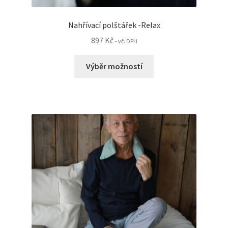
Nahřívací polštářek -Relax
897
Kč
- vč. DPH
Tento
Výběr možností
produkt
má
více
variant.
Možnosti
lze
vybrat
na
stránce
produktu