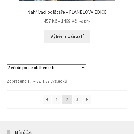
Nahřívací polštáře – FLANELOVÁ EDICE
Rozpětí
457
Kč
–
1469
Kč
- vč. DPH
cen:
Tento
457 Kč
Výběr možností
produkt
až
má
1469 Kč
více
variant.
Možnosti
lze
Seřazeno
Zobrazeno 17. – 32. z 37 výsledků
vybrat
podle
na
oblíbenosti
1
2
3
stránce
produktu
Můj účet