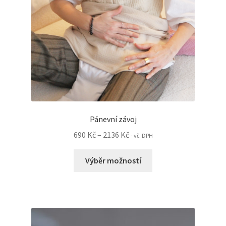
produktu
Pánevní závoj
Rozpětí
690
Kč
–
2136
Kč
- vč. DPH
cen:
Tento
690 Kč
Výběr možností
produkt
až
má
2136 Kč
více
variant.
Možnosti