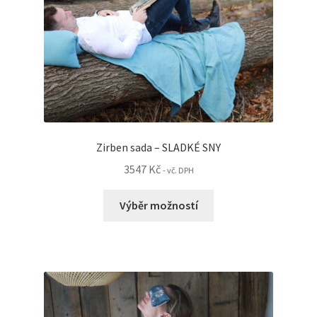
Zirben sada – SLADKÉ SNY
3547
Kč
- vč. DPH
Tento
Výběr možností
produkt
má
více
variant.
Možnosti
lze