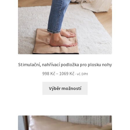
produktu
Stimulační, nahřívací podložka pro plosku nohy
Rozpětí
998
Kč
–
1069
Kč
- vč. DPH
cen:
Tento
998 Kč
Výběr možností
produkt
až
má
1069 Kč
více
variant.
Možnosti
lze