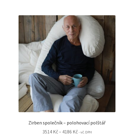
Zirben společník – polohovací polštář
Rozpětí
3514
Kč
–
4186
Kč
- vč. DPH