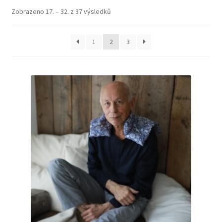
menu
Seřazeno
Zobrazeno 17. – 32. z 37 výsledků
MATKA
podle
oblíbenosti
DÍTĚ
1
2
3
DVOJČATA
ŽENA
MUŽ
TEENAGER
SENIOR
SPÁNEK
Expand