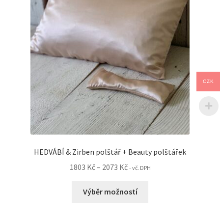
vybrat
na
stránce
produktu
CZK
HEDVÁBÍ & Zirben polštář + Beauty polštářek
Rozpětí
1803
Kč
–
2073
Kč
- vč. DPH
cen:
Tento
1803 Kč
Výběr možností
produkt
až
má
2073 Kč