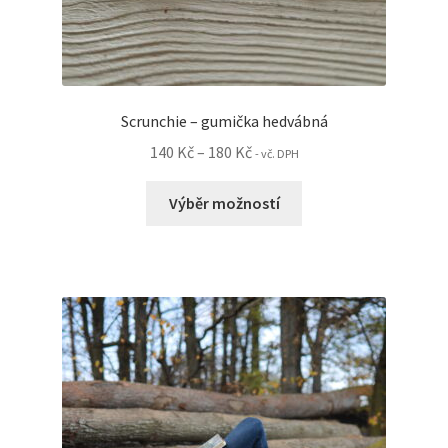
Scrunchie – gumička hedvábná
Rozpětí
140
Kč
–
180
Kč
- vč. DPH
cen:
Tento
140 Kč
Výběr možností
produkt
až
má
180 Kč
více
variant.
Možnosti
lze
vybrat
na
stránce
produktu