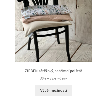
vybrat
na
stránce
produktu
ZIRBEN zátěžový, nahřívací polštář
Rozpětí
30
€
–
32
€
- vč. DPH
cen:
Tento
30 €
Výběr možností
produkt
až
má
32 €
více