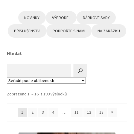
NOVINKY
VÝPRODEJ
DÁRKOVÉ SADY
PŘÍSLUŠENSTVÍ
PODPOŘTE S NÁMI
NA ZAKÁZKU
Hledat
Seřazeno
Zobrazeno 1. – 16. z 199 výsledků
podle
oblíbenosti
1
2
3
4
…
11
12
13