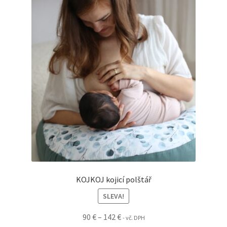
KOJKOJ kojicí polštář
SLEVA!
Rozpětí
90
€
–
142
€
- vč. DPH