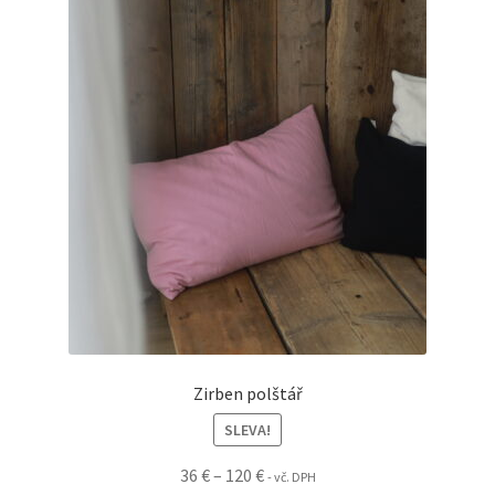
Možnosti
lze
vybrat
na
stránce
produktu
Zirben polštář
SLEVA!
Rozpětí
36
€
–
120
€
- vč. DPH