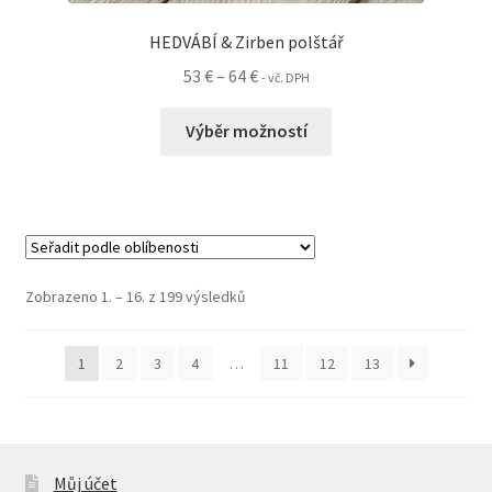
HEDVÁBÍ & Zirben polštář
Rozpětí
53
€
–
64
€
- vč. DPH
cen:
Tento
53 €
Výběr možností
produkt
až
má
64 €
více
variant.
Možnosti
lze
Seřazeno
Zobrazeno 1. – 16. z 199 výsledků
vybrat
podle
na
oblíbenosti
1
2
3
4
…
11
12
13
stránce
produktu
Můj účet