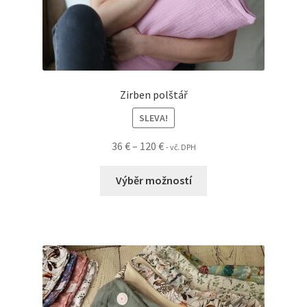
Zirben polštář
SLEVA!
Rozpětí
36
€
–
120
€
- vč. DPH
cen:
Tento
36 €
Výběr možností
produkt
až
má
120 €
více
variant.
Možnosti
lze
vybrat