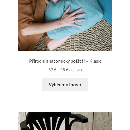
Přírodní anatomický polštář – Klasic
Rozpětí
62
€
–
98
€
- vč. DPH
cen:
Tento
62 €
Výběr možností
produkt
až
má
98 €
více
variant.
Možnosti
lze