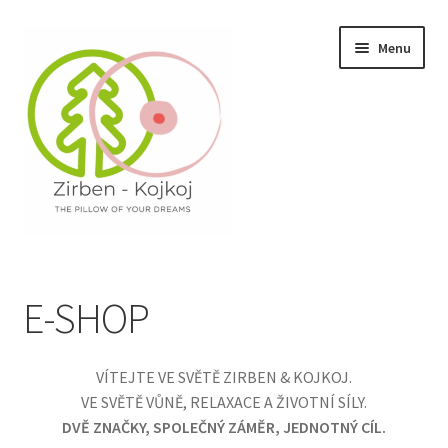
Přeskočit
Přejít
Menu
na
k
navigaci
obsahu
webu
Expand
E-SHOP
child
E-SHOP
menu
Expand
LÁTKY / MATERIÁLY
child
menu
Expand
PROJEKTY
VÍTEJTE VE SVĚTĚ ZIRBEN & KOJKOJ.
child
VE SVĚTĚ VŮNĚ, RELAXACE A ŽIVOTNÍ SÍLY.
menu
Expand
VIDEA
DVĚ ZNAČKY, SPOLEČNÝ ZÁMĚR, JEDNOTNÝ CÍL.
child