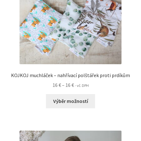
produktu
KOJKOJ muchláček – nahřívací polštářek proti prdíkům
Rozpětí
16
€
–
16
€
- vč. DPH
cen:
Tento
16 €
Výběr možností
produkt
až
má
16 €
více
variant.
Možnosti