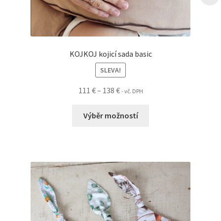
KOJKOJ kojicí sada basic
SLEVA!
Rozpětí
111
€
–
138
€
- vč. DPH
cen:
Tento
111 €
Výběr možností
produkt
až
má
138 €
více
variant.
Možnosti
lze
vybrat
na
stránce