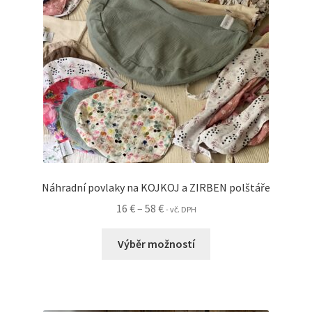
na
stránce
produktu
Náhradní povlaky na KOJKOJ a ZIRBEN polštáře
Rozpětí
16
€
–
58
€
- vč. DPH
cen:
Tento
16 €
Výběr možností
produkt
až
má
58 €
více
variant.