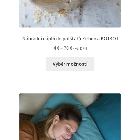
Náhradní náplň do polštářů Zirben a KOJKOJ
Rozpětí
4
€
–
78
€
- vč. DPH
cen:
Tento
4 €
Výběr možností
produkt
až
má
78 €
více
variant.
Možnosti
lze
vybrat
na
stránce
produktu