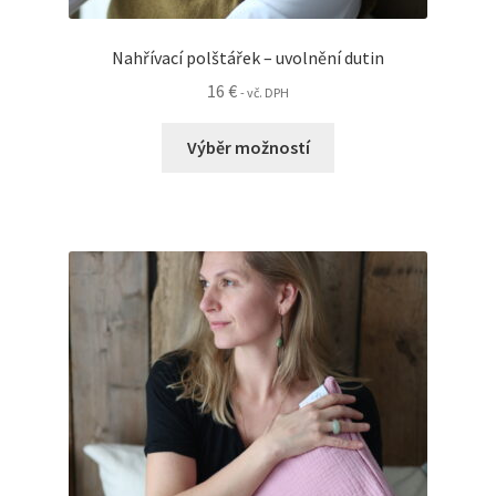
Nahřívací polštářek – uvolnění dutin
16
€
- vč. DPH
Tento
Výběr možností
produkt
má
více
variant.
Možnosti
lze
vybrat
na
stránce
produktu