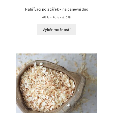
Nahřívací polštářek – na pánevní dno
Rozpětí
40
€
–
46
€
- vč. DPH
cen:
Tento
40 €
Výběr možností
produkt
až
má
46 €
více
variant.
Možnosti
lze
vybrat
na
stránce
produktu