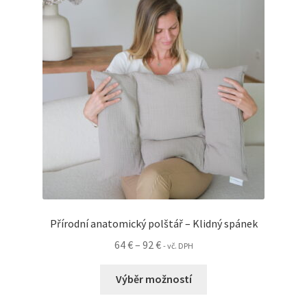
lze
vybrat
na
stránce
produktu
Přírodní anatomický polštář – Klidný spánek
Rozpětí
64
€
–
92
€
- vč. DPH
cen:
Tento
64 €
Výběr možností
produkt
až
má