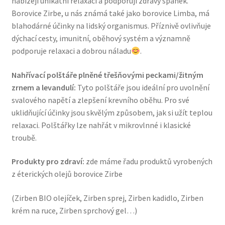
nabízejí unikátní relaxaci a podporují zdravý spánek.
Borovice Zirbe, u nás známá také jako borovice Limba, má
blahodárné účinky na lidský organismus. Příznivě ovlivňuje
dýchací cesty, imunitní, oběhový systém a významně
podporuje relaxaci a dobrou náladu
.
Nahřívací polštáře plněné třešňovými peckami/žitným
zrnem a levandulí:
Tyto polštáře jsou ideální pro uvolnění
svalového napětí a zlepšení krevního oběhu. Pro své
uklidňující účinky jsou skvělým způsobem, jak si užít teplou
relaxaci. Polštářky lze nahřát v mikrovlnné i klasické
troubě.
Produkty pro zdraví:
zde máme řadu produktů vyrobených
z éterických olejů borovice Zirbe
(Zirben BIO olejíček, Zirben sprej, Zirben kadidlo, Zirben
krém na ruce, Zirben sprchový gel…)