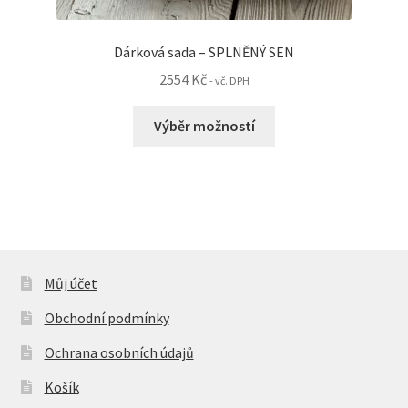
Dárková sada – SPLNĚNÝ SEN
2554
Kč
- vč. DPH
Tento
Výběr možností
produkt
má
více
variant.
Možnosti
lze
vybrat
Můj účet
na
Obchodní podmínky
stránce
produktu
Ochrana osobních údajů
Košík