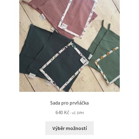
Sada pro prvňáčka
640
Kč
- vč. DPH
Tento
Výběr možností
produkt