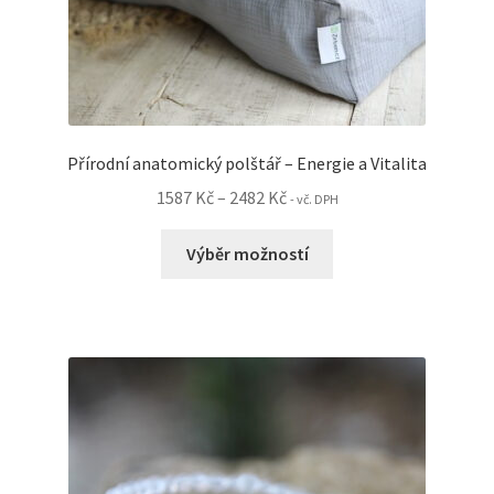
Přírodní anatomický polštář – Energie a Vitalita
Rozpětí
1587
Kč
–
2482
Kč
- vč. DPH
cen:
Tento
1587 Kč
Výběr možností
produkt
až
má
2482 Kč
více
variant.
Možnosti
lze
vybrat
na
stránce