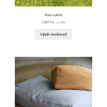
Maxi sukně
1487
Kč
- vč. DPH
Tento
Výběr možností
produkt
má
více
variant.
Možnosti
lze
vybrat
na
stránce
produktu