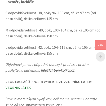
Rozměry lacláčů:
S odpovídá velikosti 38, boky 96–100 cm, délka 97 cm (od
pasu dolů), délka celková 145 cm
M odpovídá velikosti 40, boky 100–104 cm, délka 105 cm (od
pasu dolů), délka celková 150 cm
CZK
L odpovídá velikosti 42, boky 104–112 cm, délka 105 cm (od
pasu dolů), délka celková 155 cm
Objednávky, nebo případné dotazy k produktu prosím
posílejte na náš email:
info@zirben-kojkoj.cz
.
VZOR LACLÁČŮ PROSÍM VYBERTE ZE VZORNÍKU LÁTEK:
VZORNÍK LÁTEK
(Pokud máte zájem o jiný vzor, než máme skladem, obraťte
se na nás na: info@zirben-kojkoj.cz.)