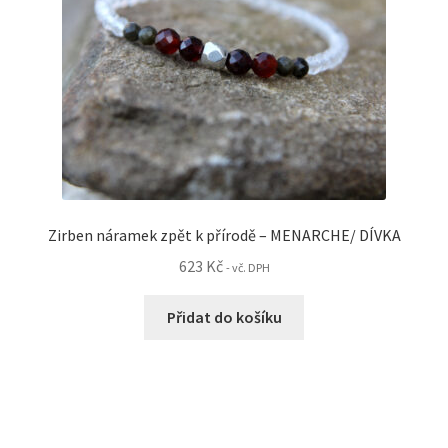
produktu
Zirben náramek zpět k přírodě – MENARCHE/ DÍVKA
623
Kč
- vč. DPH
Přidat do košíku