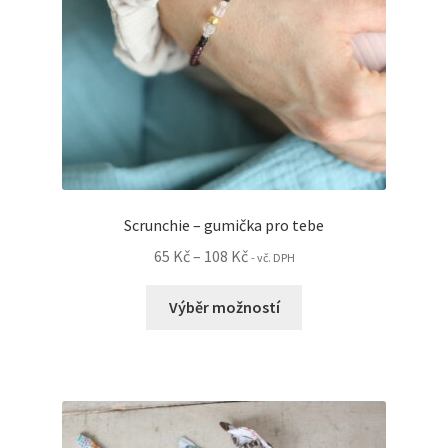
Scrunchie – gumička pro tebe
Rozpětí
65
Kč
–
108
Kč
- vč. DPH
cen:
Tento
65 Kč
Výběr možností
produkt
až
má
108 Kč
více
variant.
Možnosti
lze