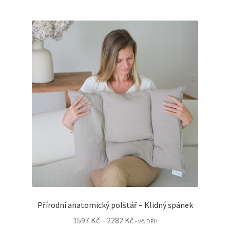
více
variant.
Možnosti
lze
vybrat
na
stránce
produktu
Přírodní anatomický polštář – Klidný spánek
Rozpětí
1597
Kč
–
2282
Kč
- vč. DPH