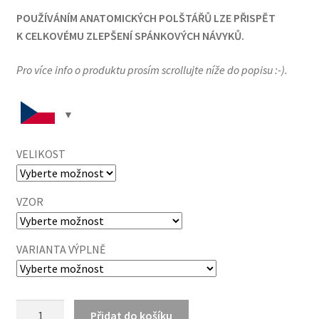
POUŽÍVÁNÍM ANATOMICKÝCH POLŠTÁŘŮ LZE PŘISPĚT
K CELKOVÉMU ZLEPŠENÍ SPÁNKOVÝCH NÁVYKŮ.
Pro více info o produktu prosím scrollujte níže do popisu :-).
VELIKOST
VZOR
VARIANTA VÝPLNĚ
Přírodní
Přidat do košíku