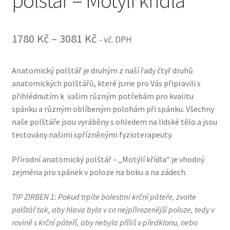
polštář – Motýlí křídla
Rozpětí
1780
Kč
–
3081
Kč
- vč. DPH
cen:
Anatomický polštář je druhým z naší řady čtyř druhů
1780 Kč
anatomických polštářů, které jsme pro Vás připravili s
až
přihlédnutím k vašim různým potřebám pro kvalitu
spánku a různým oblíbeným polohám při spánku. Všechny
3081 Kč
naše polštáře jsou vyráběny s ohledem na lidské tělo a jsou
testovány našimi spřízněnými fyzioterapeuty.
Přírodní anatomický polštář – „Motýlí křídla“ je vhodný
zejména pro spánek v poloze na boku a na zádech.
TIP ZIRBEN 1: Pokud trpíte bolestmi krční páteře, zvolte
polštář tak, aby hlava byla v co nejpřirozenější poloze, tedy v
rovině s krční páteří, aby nebyla příliš v předklonu, nebo