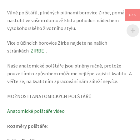
Vůně polštářů, plněných pilinami borovice Zirbe, pomáhá
CZK
nastolit ve vašem domově klid a pohodu s nádechem
vysokohorského životního stylu.
Více o účincích borovice Zirbe najdete na našich
stránkách
ZIRBE
.
Naše anatomické polštáře jsou plněny ručně, protože
pouze tímto způsobem můžeme nejlépe zajistit kvalitu. A
věřte že, na kvalitním zpracování nám záleží nejvíce.
MOŽNOSTI ANATOMICKÝCH POLŠTÁŘŮ
Anatomické polštáře video
Rozměry polštáře: