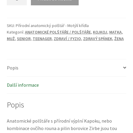
anatomický
polštář
-
Motýlí
SKU:
Přírodní anatomický polštář - Motýlí křídla
Kategorií:
ANATOMICKÉ POLŠTÁŘE / POLŠTÁŘE
,
KOJKOJ
,
MATKA
,
křídla
MUŽ
,
SENIOR
,
TEENAGER
,
ZDRAVÍ / FYZIO
,
ZDRAVÝ SPÁNEK
,
ŽENA
množství
Popis
Další informace
Popis
Anatomické polštáře s přírodní výplní Kapoku, nebo
kombinace ovčího rouna a pilin borovice Zirbe jsou tou