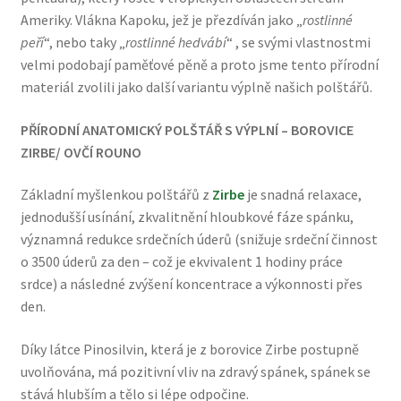
Ameriky. Vlákna Kapoku, jež je přezdíván jako „
rostlinné
peří
“, nebo taky „
rostlinné hedvábí
“ , se svými vlastnostmi
velmi podobají paměťové pěně a proto jsme tento přírodní
materiál zvolili jako další variantu výplně našich polštářů.
PŘÍRODNÍ ANATOMICKÝ POLŠTÁŘ S VÝPLNÍ – BOROVICE
ZIRBE/ OVČÍ ROUNO
Základní myšlenkou polštářů z
Zirbe
je snadná relaxace,
jednodušší usínání, zkvalitnění hloubkové fáze spánku,
významná redukce srdečních úderů (snižuje srdeční činnost
o 3500 úderů za den – což je ekvivalent 1 hodiny práce
srdce) a následné zvýšení koncentrace a výkonnosti přes
den.
Díky látce Pinosilvin, která je z borovice Zirbe postupně
uvolňována, má pozitivní vliv na zdravý spánek, spánek se
stává hlubším a tělo si lépe odpočine.