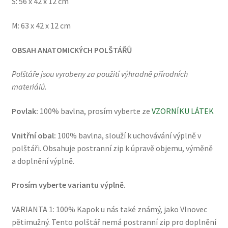
S: 56 x 42 x 12 cm
M: 63 x 42 x 12 cm
OBSAH ANATOMICKÝCH POLŠTÁŘŮ
Polštáře jsou vyrobeny za použití výhradně přírodních
materiálů.
Povlak:
100% bavlna, prosím vyberte ze
VZORNÍKU LÁTEK
Vnitřní obal:
100% bavlna, slouží k uchovávání výplně v
polštáři. Obsahuje postranní zip k úpravě objemu, výměně
a doplnění výplně.
Prosím vyberte variantu výplně.
VARIANTA 1: 100% Kapok u nás také známý, jako Vlnovec
pětimužný. Tento polštář nemá postranní zip pro doplnění