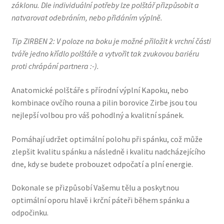
záklonu. Dle individuální potřeby lze polštář přizpůsobit a
natvarovat odebráním, nebo přidáním výplně.
Tip ZIRBEN 2:
V poloze na boku je možné přiložit k vrchní části
tváře jedno křídlo polštáře a vytvořit tak zvukovou bariéru
proti chrápání partnera :-).
Anatomické polštáře s přírodní výplní Kapoku, nebo
kombinace ovčího rouna a pilin borovice Zirbe jsou tou
nejlepší volbou pro váš pohodlný a kvalitní spánek.
Pomáhají udržet optimální polohu při spánku, což může
zlepšit kvalitu spánku a následně i kvalitu nadcházejícího
dne, kdy se budete probouzet odpočatí a plní energie.
Dokonale se přizpůsobí Vašemu tělu a poskytnou
optimální oporu hlavě i krční páteři během spánku a
odpočinku.