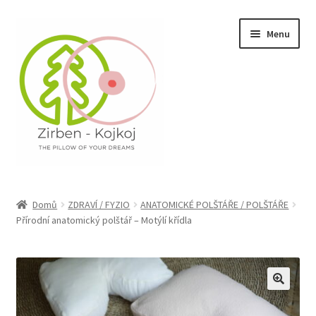
Přeskočit
Přejít
Menu
na
k
navigaci
obsahu
webu
Expand
E-SHOP
child
Domů
ZDRAVÍ / FYZIO
ANATOMICKÉ POLŠTÁŘE / POLŠTÁŘE
menu
Expand
Přírodní anatomický polštář – Motýlí křídla
LÁTKY / MATERIÁLY
child
menu
Expand
PROJEKTY
child
menu
Expand
VIDEA
child