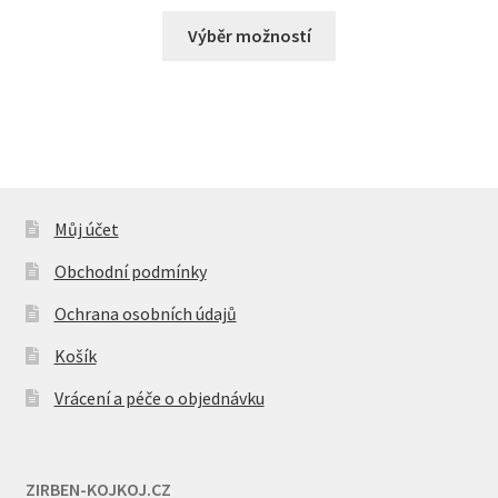
cen:
Tento
1597 Kč
Výběr možností
produkt
až
má
2282 Kč
více
variant.
Možnosti
lze
vybrat
Můj účet
na
Obchodní podmínky
stránce
produktu
Ochrana osobních údajů
Košík
Vrácení a péče o objednávku
ZIRBEN-KOJKOJ.CZ