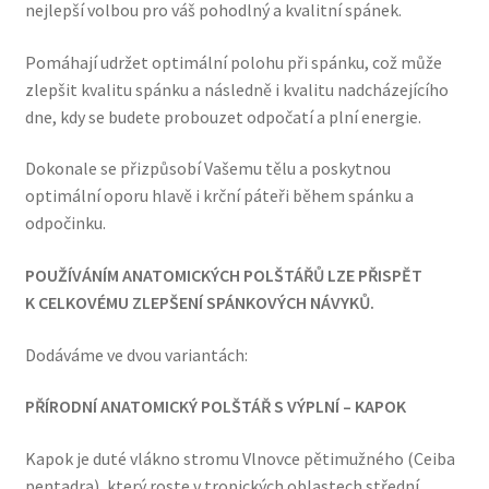
nejlepší volbou pro váš pohodlný a kvalitní spánek.
Pomáhají udržet optimální polohu při spánku, což může
zlepšit kvalitu spánku a následně i kvalitu nadcházejícího
dne, kdy se budete probouzet odpočatí a plní energie.
Dokonale se přizpůsobí Vašemu tělu a poskytnou
optimální oporu hlavě i krční páteři během spánku a
odpočinku.
POUŽÍVÁNÍM ANATOMICKÝCH POLŠTÁŘŮ LZE PŘISPĚT
K CELKOVÉMU ZLEPŠENÍ SPÁNKOVÝCH NÁVYKŮ.
Dodáváme ve dvou variantách:
PŘÍRODNÍ ANATOMICKÝ POLŠTÁŘ S VÝPLNÍ – KAPOK
Kapok je duté vlákno stromu Vlnovce pětimužného (Ceiba
pentadra), který roste v tropických oblastech střední