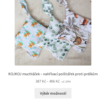
vybrat
na
stránce
produktu
KOJKOJ muchláček – nahřívací polštářek proti prdíkům
Rozpětí
387
Kč
–
406
Kč
- vč. DPH
cen:
Tento
387 Kč
Výběr možností
produkt
až
má
406 Kč