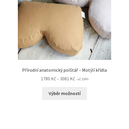
stránce
produktu
Přírodní anatomický polštář – Motýlí křídla
Rozpětí
1780
Kč
–
3081
Kč
- vč. DPH
cen:
Tento
1780 Kč
Výběr možností
produkt
až
má
3081 Kč
více
variant.
Možnosti