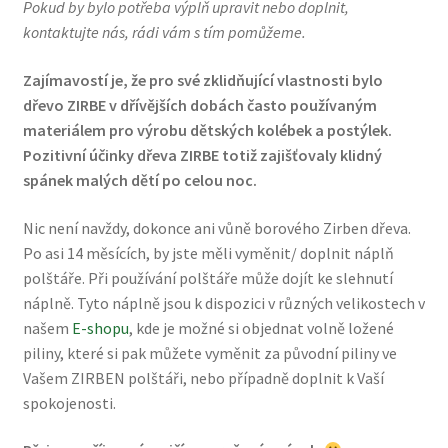
Pokud by bylo potřeba výplň upravit nebo doplnit,
kontaktujte nás, rádi vám s tím pomůžeme.
Zajímavostí je, že pro své zklidňující vlastnosti bylo
dřevo ZIRBE v dřívějších dobách často používaným
materiálem pro výrobu dětských kolébek a postýlek.
Pozitivní účinky dřeva ZIRBE totiž zajišťovaly klidný
spánek malých dětí po celou noc.
Nic není navždy, dokonce ani vůně borového Zirben dřeva.
Po asi 14 měsících, by jste měli vyměnit/ doplnit náplň
polštáře. Při používání polštáře může dojít ke slehnutí
náplně. Tyto náplně jsou k dispozici v různých velikostech v
našem
E-shopu
, kde je možné si objednat volně ložené
piliny, které si pak můžete vyměnit za původní piliny ve
Vašem ZIRBEN polštáři, nebo případně doplnit k Vaší
spokojenosti.