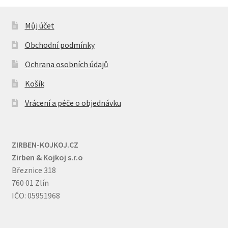
lze
vybrat
Můj účet
na
Obchodní podmínky
stránce
produktu
Ochrana osobních údajů
Košík
Vrácení a péče o objednávku
ZIRBEN-KOJKOJ.CZ
Zirben & Kojkoj s.r.o
Březnice 318
760 01 Zlín
IČO: 05951968