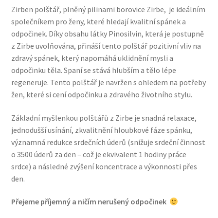
Zirben polštář, plněný pilinami borovice Zirbe, je ideálním
884 Kč
společníkem pro ženy, které hledají kvalitní spánek a
až
odpočinek. Díky obsahu látky Pinosilvin, která je postupně
z Zirbe uvolňována, přináší tento polštář pozitivní vliv na
2987 Kč
zdravý spánek, který napomáhá uklidnění mysli a
odpočinku těla. Spaní se stává hlubším a tělo lépe
regeneruje. Tento polštář je navržen s ohledem na potřeby
žen, které si cení odpočinku a zdravého životního stylu.
Základní myšlenkou polštářů z Zirbe je snadná relaxace,
jednodušší usínání, zkvalitnění hloubkové fáze spánku,
významná redukce srdečních úderů (snižuje srdeční činnost
o 3500 úderů za den – což je ekvivalent 1 hodiny práce
srdce) a následné zvýšení koncentrace a výkonnosti přes
den.
Přejeme příjemný a ničím nerušený odpočinek