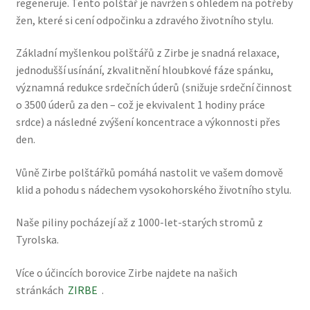
regeneruje. Tento polštář je navržen s ohledem na potřeby
žen, které si cení odpočinku a zdravého životního stylu.
Základní myšlenkou polštářů z Zirbe je snadná relaxace,
jednodušší usínání, zkvalitnění hloubkové fáze spánku,
významná redukce srdečních úderů (snižuje srdeční činnost
o 3500 úderů za den – což je ekvivalent 1 hodiny práce
srdce) a následné zvýšení koncentrace a výkonnosti přes
den.
Vůně Zirbe polštářků pomáhá nastolit ve vašem domově
klid a pohodu s nádechem vysokohorského životního stylu.
Naše piliny pocházejí až z 1000-let-starých stromů z
Tyrolska.
Více o účincích borovice Zirbe najdete na našich
stránkách
ZIRBE
.