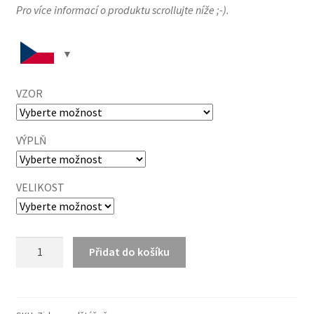
Pro více informací o produktu scrollujte níže ;-).
VZOR
VÝPLŇ
VELIKOST
Zirben
Přidat do košíku
polštář
množství