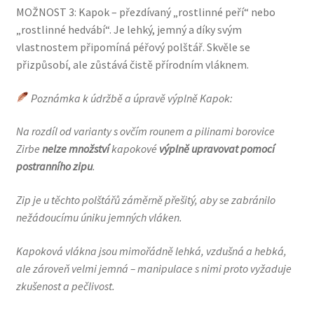
MOŽNOST 3: Kapok – přezdívaný „rostlinné peří“ nebo
„rostlinné hedvábí“. Je lehký, jemný a díky svým
vlastnostem připomíná péřový polštář. Skvěle se
přizpůsobí, ale zůstává čistě přírodním vláknem.
Poznámka k údržbě a úpravě výplně Kapok:
Na rozdíl od varianty s ovčím rounem a pilinami borovice
Zirbe
nelze množství
kapokové
výplně upravovat pomocí
postranního zipu
.
Zip je u těchto polštářů záměrně přešitý, aby se zabránilo
nežádoucímu úniku jemných vláken.
Kapoková vlákna jsou mimořádně lehká, vzdušná a hebká,
ale zároveň velmi jemná – manipulace s nimi proto vyžaduje
zkušenost a pečlivost.