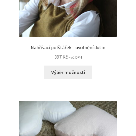
Nahřívací polštářek – uvolnění dutin
397
Kč
- vč. DPH
Tento
Výběr možností
produkt
má
více
variant.
Možnosti
lze
vybrat
na