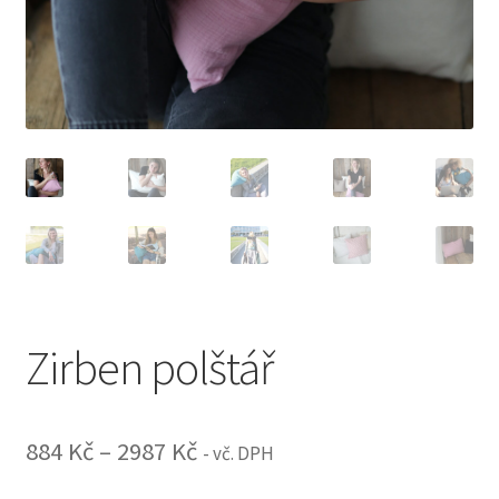
Zirben polštář
Rozpětí
884
Kč
–
2987
Kč
- vč. DPH
cen: