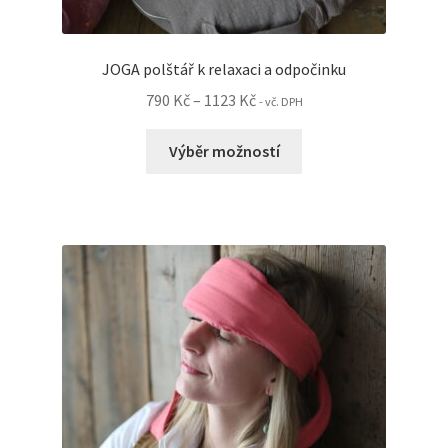
JOGA polštář k relaxaci a odpočinku
Rozpětí
790
Kč
–
1123
Kč
- vč. DPH
cen:
Tento
790 Kč
Výběr možností
produkt
až
má
1123 Kč
více
variant.
Možnosti
lze
vybrat
na
stránce
produktu