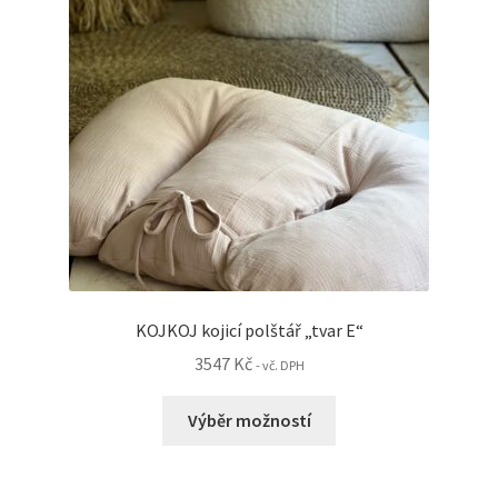
stránce
produktu
KOJKOJ kojicí polštář „tvar E“
3547
Kč
- vč. DPH
Tento
Výběr možností
produkt
má
více