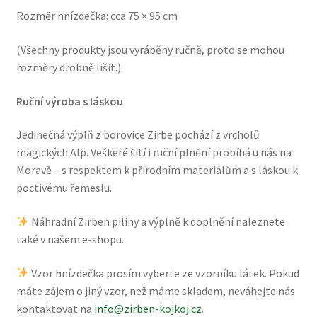
Rozměr hnízdečka: cca 75 × 95 cm
(Všechny produkty jsou vyráběny ručně, proto se mohou
rozměry drobně lišit.)
Ruční výroba s láskou
Jedinečná výplň z borovice Zirbe pochází z vrcholů
magických Alp. Veškeré šití i ruční plnění probíhá u nás na
Moravě – s respektem k přírodním materiálům a s láskou k
poctivému řemeslu.
Náhradní Zirben piliny a výplně k doplnění naleznete
také v našem e-shopu.
Vzor hnízdečka prosím vyberte ze vzorníku látek. Pokud
máte zájem o jiný vzor, než máme skladem, neváhejte nás
kontaktovat na
info@zirben-kojkoj.cz
.