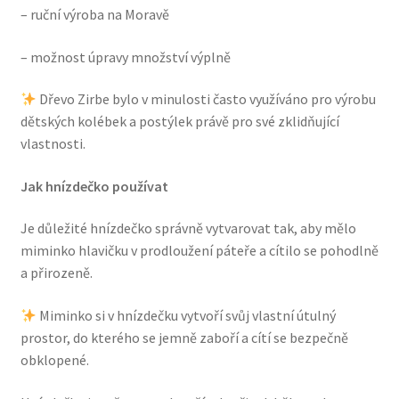
– ruční výroba na Moravě
– možnost úpravy množství výplně
Dřevo Zirbe bylo v minulosti často využíváno pro výrobu
dětských kolébek a postýlek právě pro své zklidňující
vlastnosti.
Jak hnízdečko používat
Je důležité hnízdečko správně vytvarovat tak, aby mělo
miminko hlavičku v prodloužení páteře a cítilo se pohodlně
a přirozeně.
Miminko si v hnízdečku vytvoří svůj vlastní útulný
prostor, do kterého se jemně zaboří a cítí se bezpečně
obklopené.