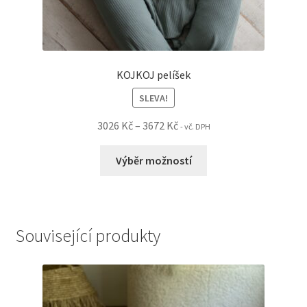
KOJKOJ pelíšek
SLEVA!
Rozpětí
3026
Kč
–
3672
Kč
- vč. DPH
cen:
Tento
3026 Kč
Výběr možností
produkt
až
má
3672 Kč
více
variant.
Související produkty
Možnosti
lze
vybrat
na