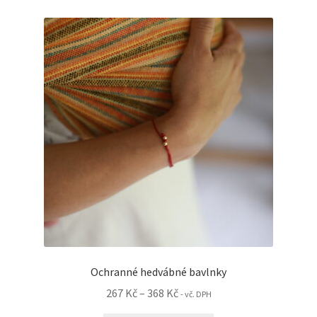
variant.
Možnosti
lze
vybrat
na
stránce
produktu
Ochranné hedvábné bavlnky
Rozpětí
267
Kč
–
368
Kč
- vč. DPH
cen: