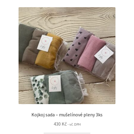
variant.
Možnosti
lze
vybrat
na
stránce
produktu
Kojkoj sada – mušelínové pleny 3ks
430
Kč
- vč. DPH