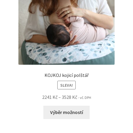
stránce
produktu
KOJKOJ kojicí polštář
SLEVA!
Rozpětí
2241
Kč
–
3528
Kč
- vč. DPH
cen:
Tento
2241 Kč
Výběr možností
produkt
až
má
3528 Kč
více