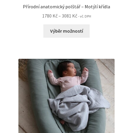
Přírodní anatomický polštář – Motýlí křídla
Rozpětí
1780
Kč
–
3081
Kč
- vč. DPH
cen:
Tento
1780 Kč
Výběr možností
produkt
až
má
3081 Kč
více
variant.
Možnosti
lze
vybrat
na
stránce
produktu