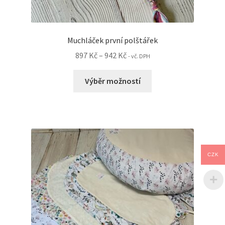
Muchláček první polštářek
Rozpětí
897
Kč
–
942
Kč
- vč. DPH
cen:
Tento
897 Kč
Výběr možností
produkt
až
má
942 Kč
více
variant.
Možnosti
lze
CZK
vybrat
na
stránce
produktu