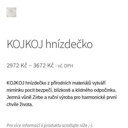
KOJKOJ hnízdečko
Rozpětí
2972
Kč
–
3672
Kč
- vč. DPH
cen:
KOJKOJ hnízdečko z přírodních materiálů vytváří
2972 Kč
miminku pocit bezpečí, blízkosti a klidného odpočinku.
až
Jemná vůně Zirbe a ruční výroba pro harmonické první
3672 Kč
chvíle života.
Pro více informací o produktu scrollujte níže ;-).