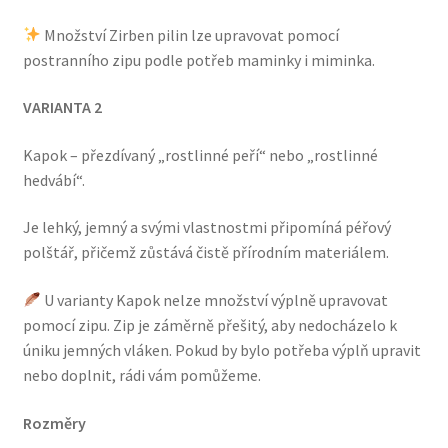
Množství Zirben pilin lze upravovat pomocí
postranního zipu podle potřeb maminky i miminka.
VARIANTA 2
Kapok – přezdívaný „rostlinné peří“ nebo „rostlinné
hedvábí“.
Je lehký, jemný a svými vlastnostmi připomíná péřový
polštář, přičemž zůstává čistě přírodním materiálem.
U varianty Kapok nelze množství výplně upravovat
pomocí zipu. Zip je záměrně přešitý, aby nedocházelo k
úniku jemných vláken. Pokud by bylo potřeba výplň upravit
nebo doplnit, rádi vám pomůžeme.
Rozměry