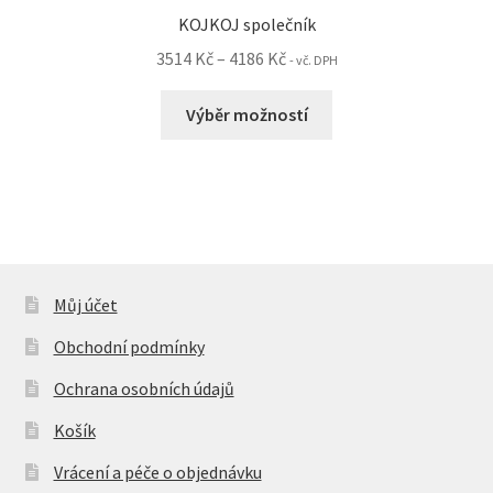
KOJKOJ společník
Rozpětí
3514
Kč
–
4186
Kč
- vč. DPH
cen:
Tento
3514 Kč
Výběr možností
produkt
až
má
4186 Kč
více
variant.
Možnosti
lze
vybrat
Můj účet
na
Obchodní podmínky
stránce
produktu
Ochrana osobních údajů
Košík
Vrácení a péče o objednávku