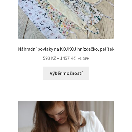
Náhradní povlaky na KOJKOJ hnízdečko, pelíšek
Rozpětí
593
Kč
–
1457
Kč
- vč. DPH
cen:
Tento
593 Kč
Výběr možností
produkt
až
má
1457 Kč
více
variant.
Možnosti
lze
vybrat
na