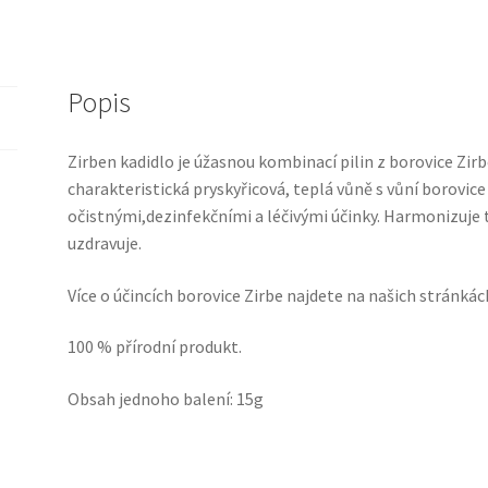
Popis
Zirben kadidlo je úžasnou kombinací pilin z borovice Zirb
charakteristická pryskyřicová, teplá vůně s vůní borovice
očistnými,dezinfekčními a léčivými účinky. Harmonizuje tě
uzdravuje.
Více o účincích borovice Zirbe najdete na našich stránká
100 % přírodní produkt.
Obsah jednoho balení: 15g