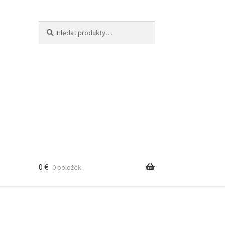
Hledat:
Hledat
0
€
0 položek