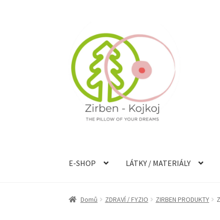
Přeskočit
Přejít
na
k
navigaci
obsahu
webu
E-SHOP
LÁTKY / MATERIÁLY
Domů
ZDRAVÍ / FYZIO
ZIRBEN PRODUKTY
Z