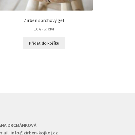
Zirben sprchový gel
16
€
- vč. DPH
Přidat do košíku
ANA DRCMÁNKOVÁ
mail:
info@zirben-kojkoj.cz