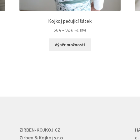
Kojkoj pečující šátek
Rozpětí
56
€
–
92
€
- vč. DPH
cen:
Tento
56 €
Výběr možností
produkt
až
má
92 €
více
variant.
Možnosti
lze
vybrat
na
stránce
produktu
ZIRBEN-KOJKOJ.CZ
H
Zirben & Kojkoj s.r.o
e-