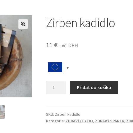
Zirben kadidlo
11
€
- vč. DPH
Zirben
Přidat do košíku
kadidlo
množství
SKU:
Zirben kadidlo
Kategorie:
ZDRAVÍ / FYZIO
,
ZDRAVÝ SPÁNEK
,
ZIR