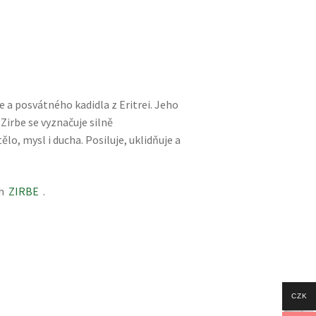
e a posvátného kadidla z Eritrei. Jeho
 Zirbe se vyznačuje silně
lo, mysl i ducha. Posiluje, uklidňuje a
ch
ZIRBE
.
CZK