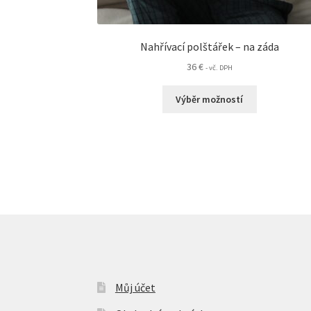
Nahřívací polštářek – na záda
36
€
- vč. DPH
Tento
Výběr možností
produkt
má
více
variant.
Možnosti
lze
vybrat
na
stránce
produktu
Můj účet